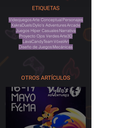
ETIQUETAS
Videojuegos
Arte Conceptual
Personajes
XakraDuels
Dylio's Adventures
Arcade
Juegos Híper Casuales
Narrativa
Proyecto Ojos Verdes
Arte3D
LavaCandyTeam
VóxelArt
Diseño de Juegos
Mecánicas
OTROS ARTÍCULOS