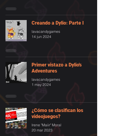
Creando a Dylio: Parte I
lavacandygames
14 jun 2024
Primer vistazo a Dylio's
Adventures
lavacandygames
1 may 2024
¿Cómo se clasifican los
videojuegos?
Irene "Maiir" Moral
20 mar 2023