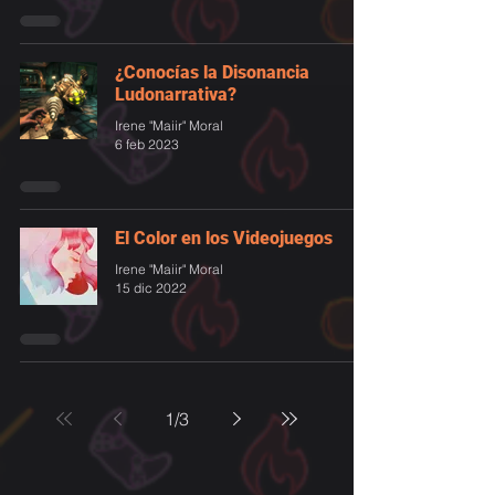
¿Conocías la Disonancia
Ludonarrativa?
Irene "Maiir" Moral
6 feb 2023
El Color en los Videojuegos
Irene "Maiir" Moral
15 dic 2022
1
/
3