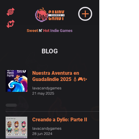
Sweet
N'
Hot
Indie Games
BLOG
Nuestra Aventura en
Guadalindie 2025 💧🎮✨
lavacandygames
21 may 2025
Creando a Dylio: Parte II
lavacandygames
28 jun 2024