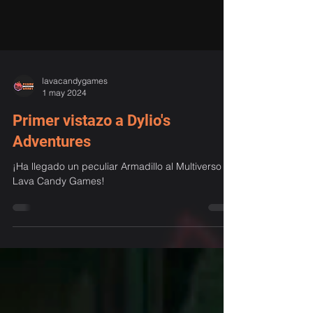
lavacandygames
1 may 2024
Primer vistazo a Dylio's
Adventures
¡Ha llegado un peculiar Armadillo al Multiverso de
Lava Candy Games!